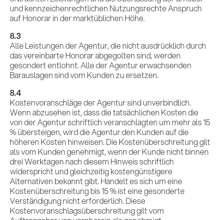
Insights
und kennzeichenrechtlichen Nutzungsrechte Anspruch
auf Honorar in der marktüblichen Höhe.
KI x B2B
8.3
Alle Leistungen der Agentur, die nicht ausdrücklich durch
das vereinbarte Honorar abgegolten sind, werden
gesondert entlohnt. Alle der Agentur erwachsenden
Kontakt
Barauslagen sind vom Kunden zu ersetzen.
8.4
Kostenvoranschläge der Agentur sind unverbindlich.
Wenn abzusehen ist, dass die tatsächlichen Kosten die
von der Agentur schriftlich veranschlagten um mehr als 15
% übersteigen, wird die Agentur den Kunden auf die
höheren Kosten hinweisen. Die Kostenüberschreitung gilt
als vom Kunden genehmigt, wenn der Kunde nicht binnen
drei Werktagen nach diesem Hinweis schriftlich
widerspricht und gleichzeitig kostengünstigere
Alternativen bekannt gibt. Handelt es sich um eine
Kostenüberschreitung bis 15 % ist eine gesonderte
Verständigung nicht erforderlich. Diese
Kostenvoranschlagsüberschreitung gilt vom