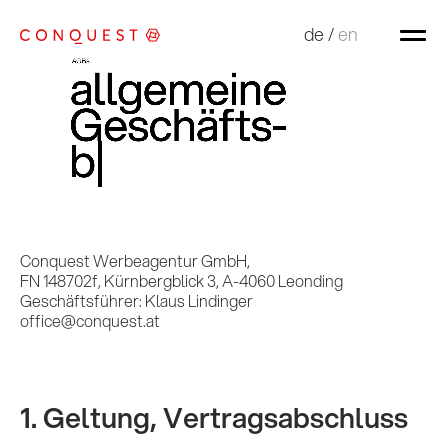
de
de
/
/
en
en
Conquest Werbeagentur GmbH,
FN 148702f, Kürnbergblick 3, A-4060 Leonding
Geschäftsführer: Klaus Lindinger
office@conquest.at
1. Geltung, Vertragsabschluss