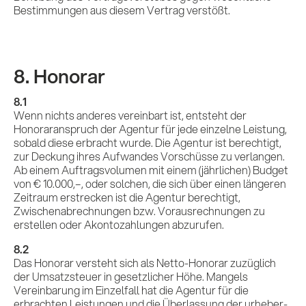
Bestimmungen aus diesem Vertrag verstößt.
8. Honorar
8.1
Wenn nichts anderes vereinbart ist, entsteht der
Honoraranspruch der Agentur für jede einzelne Leistung,
sobald diese erbracht wurde. Die Agentur ist berechtigt,
Leistungen
zur Deckung ihres Aufwandes Vorschüsse zu verlangen.
Ab einem Auftragsvolumen mit einem (jährlichen) Budget
von € 10.000,–, oder solchen, die sich über einen längeren
Zeitraum erstrecken ist die Agentur berechtigt,
Referenzen
Zwischenabrechnungen bzw. Vorausrechnungen zu
erstellen oder Akontozahlungen abzurufen.
8.2
Das Honorar versteht sich als Netto-Honorar zuzüglich
Impulse &
der Umsatzsteuer in gesetzlicher Höhe. Mangels
Vereinbarung im Einzelfall hat die Agentur für die
erbrachten Leistungen und die Überlassung der urheber-