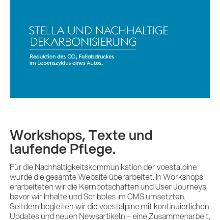
Leistungen
Referenzen
Impulse &
Workshops, Texte und
Insights
laufende Pflege.
Für die Nachhaltigkeitskommunikation der voestalpine
KI x B2B
wurde die gesamte Website überarbeitet. In Workshops
erarbeiteten wir die Kernbotschaften und User Journeys,
bevor wir Inhalte und Scribbles im CMS umsetzten.
Seitdem begleiten wir die voestalpine mit kontinuierlichen
Updates und neuen Newsartikeln – eine Zusammenarbeit,