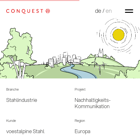
de
de
/
/
en
en
Branche
Projekt
Stahlindustrie
Nachhaltigkeits-
Kommunikation
Kunde
Region
voestalpine Stahl
Europa