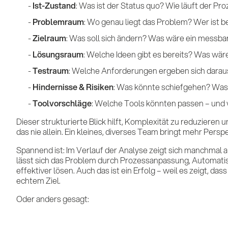
Ist-Zustand
: Was ist der Status quo? Wie läuft der Pr
Problemraum
: Wo genau liegt das Problem? Wer ist b
Zielraum
: Was soll sich ändern? Was wäre ein messbar
Lösungsraum
: Welche Ideen gibt es bereits? Was wä
Testraum
: Welche Anforderungen ergeben sich daraus
Hindernisse & Risiken
: Was könnte schiefgehen? Was 
Toolvorschläge
: Welche Tools könnten passen – un
Dieser strukturierte Blick hilft, Komplexität zu reduzieren
das nie allein. Ein kleines, diverses Team bringt mehr Pers
Spannend ist: Im Verlauf der Analyse zeigt sich manchmal a
lässt sich das Problem durch Prozessanpassung, Automati
effektiver lösen. Auch das ist ein Erfolg – weil es zeigt, d
echtem Ziel.
Oder anders gesagt:
Conquest Werbeagentur GmbH
Kürnbergblick 3