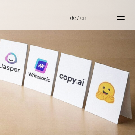
de
de
/
/
en
en