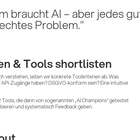
m braucht AI – aber jedes gu
 echtes Problem.
Ref
ren & Tools shortlisten
Imp
h verstehen, leiten wir konkrete Toolkriterien ab. Was
ein? API-Zugänge haben? DSGVO-konform sein? Eine intuitive
KI 
 1–2 Tools, die dann von sogenannten „AI Champions“ getestet
robieren und systematisch Feedback geben.
out