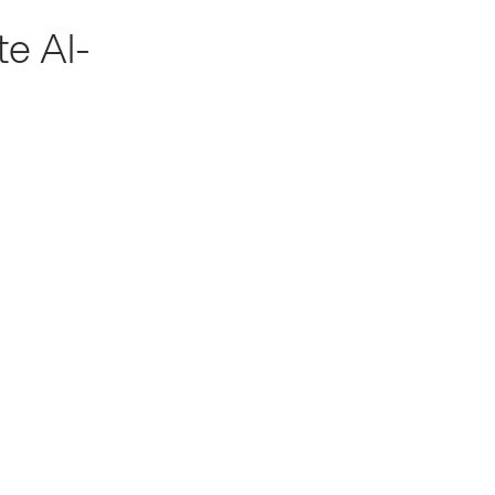
te AI-
erenzen
ulse & Insights
x B2B