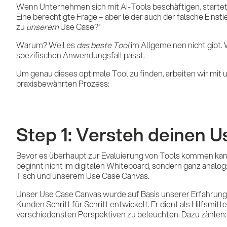
Wenn Unternehmen sich mit AI-Tools beschäftigen, startet d
Eine berechtigte Frage – aber leider auch der falsche Einst
zu
unserem
Use Case?“
Warum? Weil es
das beste Tool
im Allgemeinen nicht gibt. 
spezifischen Anwendungsfall passt.
Um genau dieses optimale Tool zu finden, arbeiten wir mi
praxisbewährten Prozess:
Step 1: Versteh deinen Us
Bevor es überhaupt zur Evaluierung von Tools kommen kann,
beginnt nicht im digitalen Whiteboard, sondern ganz analog:
Tisch und unserem Use Case Canvas.
Unser Use Case Canvas wurde auf Basis unserer Erfahrun
Kunden Schritt für Schritt entwickelt. Er dient als Hilfsm
verschiedensten Perspektiven zu beleuchten. Dazu zählen: