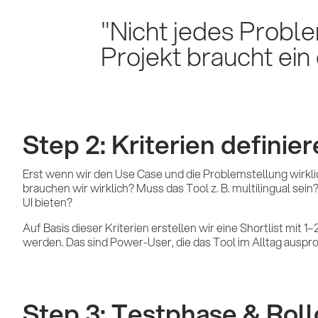
4060 Leonding
Nicht jedes Proble
Projekt braucht ein
+43 (0)732 674041
office@conquest.at
Step 2: Kriterien definie
Erst wenn wir den Use Case und die Problemstellung wirklic
brauchen wir wirklich? Muss das Tool z. B. multilingual s
UI bieten?
Auf Basis dieser Kriterien erstellen wir eine Shortlist mit
werden. Das sind Power-User, die das Tool im Alltag ausp
Step 3: Testphase & Roll