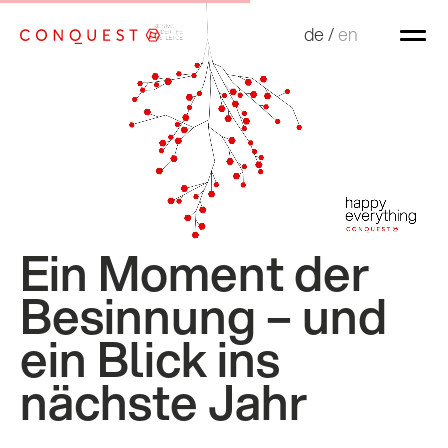
de
de
/
/
en
en
Ein Moment der
Besinnung – und
ein Blick ins
nächste Jahr