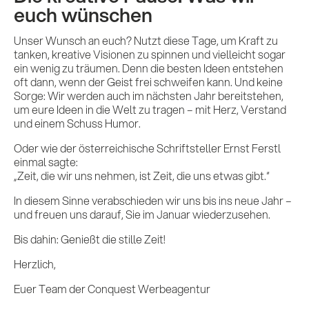
euch wünschen
Insights
Unser Wunsch an euch? Nutzt diese Tage, um Kraft zu
tanken, kreative Visionen zu spinnen und vielleicht sogar
ein wenig zu träumen. Denn die besten Ideen entstehen
KI x B2B
oft dann, wenn der Geist frei schweifen kann. Und keine
Sorge: Wir werden auch im nächsten Jahr bereitstehen,
um eure Ideen in die Welt zu tragen – mit Herz, Verstand
und einem Schuss Humor.
Kontakt
Oder wie der österreichische Schriftsteller Ernst Ferstl
einmal sagte:
„Zeit, die wir uns nehmen, ist Zeit, die uns etwas gibt.“
In diesem Sinne verabschieden wir uns bis ins neue Jahr –
und freuen uns darauf, Sie im Januar wiederzusehen.
Bis dahin: Genießt die stille Zeit!
Herzlich,
Euer Team der Conquest Werbeagentur