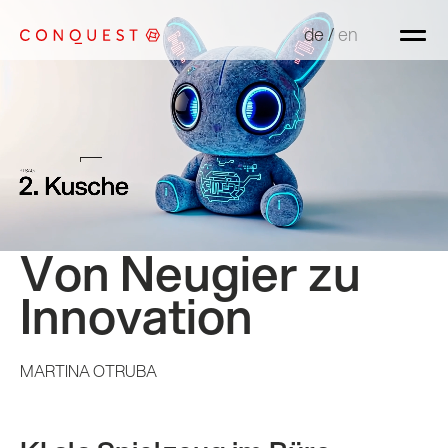
de
de
/
/
en
en
Von Neugier zu
Innovation
MARTINA OTRUBA