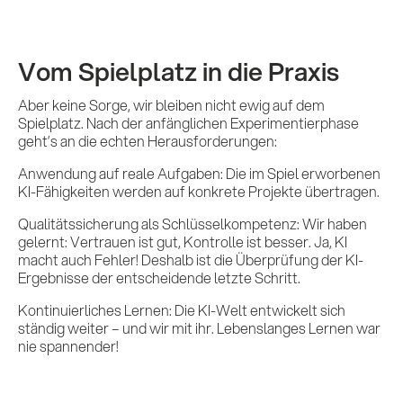
Referenzen
Impulse &
Vom Spielplatz in die Praxis
Insights
Aber keine Sorge, wir bleiben nicht ewig auf dem
Spielplatz. Nach der anfänglichen Experimentierphase
geht’s an die echten Herausforderungen:
Anwendung auf reale Aufgaben: Die im Spiel erworbenen
KI x B2B
KI-Fähigkeiten werden auf konkrete Projekte übertragen.
Qualitätssicherung als Schlüsselkompetenz: Wir haben
gelernt: Vertrauen ist gut, Kontrolle ist besser. Ja, KI
Kontakt
macht auch Fehler! Deshalb ist die Überprüfung der KI-
Ergebnisse der entscheidende letzte Schritt.
Kontinuierliches Lernen: Die KI-Welt entwickelt sich
ständig weiter – und wir mit ihr. Lebenslanges Lernen war
nie spannender!