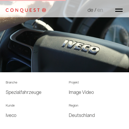
de
de
/
/
en
en
Branche
Projekt
Spezialfahrzeuge
Image Video
Kunde
Region
Iveco
Deutschland