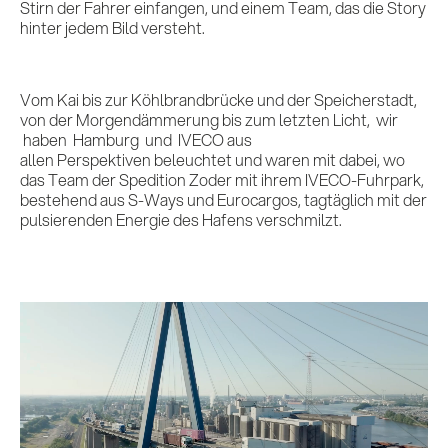
Stirn der Fahrer einfangen, und einem Team, das die Story
hinter jedem Bild versteht.
Vom Kai bis zur Köhlbrandbrücke und der Speicherstadt,
von der Morgendämmerung bis zum letzten Licht, wir
haben Hamburg und IVECO aus
allen Perspektiven beleuchtet und waren mit dabei, wo
das Team der Spedition Zoder mit ihrem IVECO-Fuhrpark,
bestehend aus S-Ways und Eurocargos, tagtäglich mit der
Leistungen
pulsierenden Energie des Hafens verschmilzt.
Referenzen
Impulse &
Insights