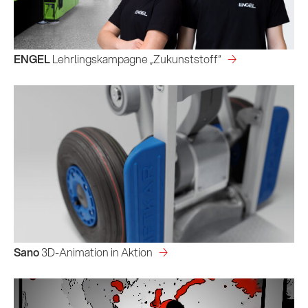
KI x B2B
ENGEL
 Lehrlingskampagne „Zukunststoff“
Kontakt
Sano
 3D-Animation in Aktion