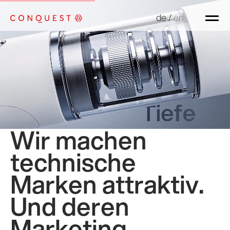
de
de
/
/
en
en
Wir machen
technische
Marken attraktiv.
Und deren
Marketing