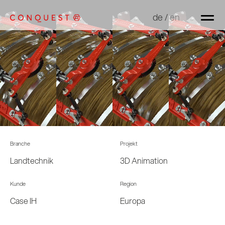
de
de
/
/
en
en
Branche
Projekt
Landtechnik
3D Animation
Kunde
Region
Case IH
Europa