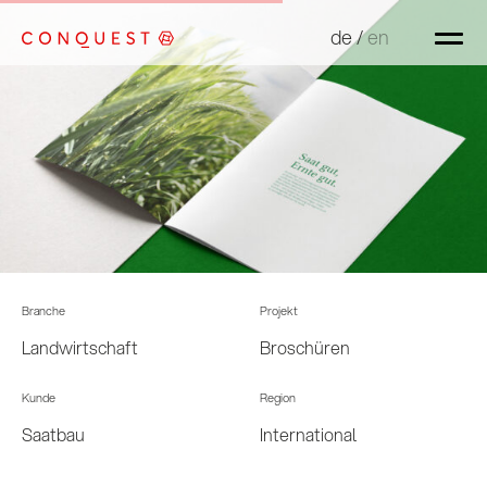
de
de
/
/
en
en
Branche
Projekt
Landwirtschaft
Broschüren
Kunde
Region
Saatbau
International