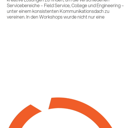
Servicebereiche – Field Service, College und Engineering –
entlang des gesamten Produktlebenszyklus sichtbar
unter einem konsistenten Kommunikationsdach zu
KI 
vereinen. In den Workshops wurde nicht nur eine
Kon