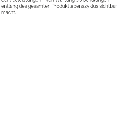
macht.
x B2B
takt