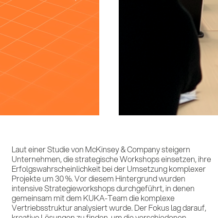
Lei
Ref
Laut einer Studie von McKinsey & Company steigern
detaillierte Strategie entwickelt, sondern auch konkrete
Unternehmen, die strategische Workshops einsetzen, ihre
Maßnahmen entlang des Produkt- und Jahreszyklus
Erfolgswahrscheinlichkeit bei der Umsetzung komplexer
definiert. Diese Workshops legten den Grundstein für das
Projekte um 30 %. Vor diesem Hintergrund wurden
Kommunikationskonzept und stellten sicher, dass KUKA
intensive Strategieworkshops durchgeführt, in denen
seine Servicebotschaften präzise und effektiv
Imp
gemeinsam mit dem KUKA-Team die komplexe
kommunizieren konnte. Das Ziel war es, ein
Vertriebsstruktur analysiert wurde. Der Fokus lag darauf,
Kommunikationskonzept zu entwickeln, das KUKAs
kreative Lösungen zu finden, um die verschiedenen
Serviceleistungen – von Wartung bis Schulungen –