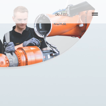
de
de
/
/
en
en