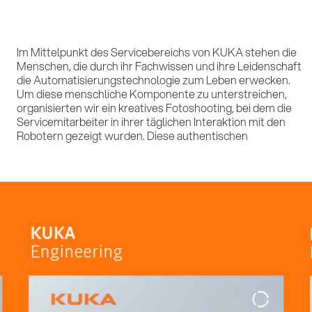
Im Mittelpunkt des Servicebereichs von KUKA stehen die
Aufnahmen bringen die Verbindung zwischen Mensch und
Menschen, die durch ihr Fachwissen und ihre Leidenschaft
Technologie zur Geltung und spiegeln die Kernwerte von
die Automatisierungstechnologie zum Leben erwecken.
KUKA wider: Präzision, Engagement und Fachkompetenz.
Um diese menschliche Komponente zu unterstreichen,
Das Ergebnis war eine visuelle Identität, die sowohl den
organisierten wir ein kreatives Fotoshooting, bei dem die
menschlichen als auch den technologischen Aspekt der
Servicemitarbeiter in ihrer täglichen Interaktion mit den
Robotern gezeigt wurden. Diese authentischen