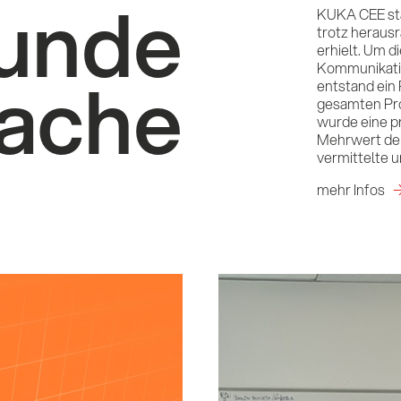
runde
KUKA CEE sta
trotz heraus
erhielt. Um 
Kommunikatio
ache
entstand ein
gesamten Pro
wurde eine p
Mehrwert der
vermittelte u
mehr Infos