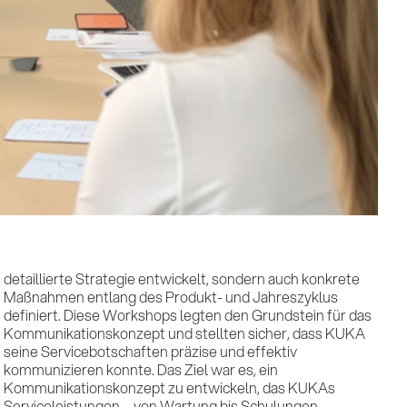
stungen
erenzen
ulse & Insights