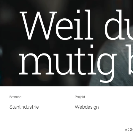
Branche
Projekt
Stahlindustrie
Webdesign
VOE