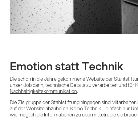
Conquest Werbeagentur GmbH
Kürnbergblick 3
Emotion statt Technik
4060 Leonding
Die schon in die Jahre gekommene Website der Stahlstiftung
unser Job darin, technische Details zu verarbeiten und für 
+43 (0)732 674041
Nachhaltigkeitskommunikation
.
office@conquest.at
Die Zielgruppe der Stahlstiftung hingegen sind Mitarbeiter:
auf der Website abzuholen. Keine Technik – einfach nur Unte
wie möglich die Informationen zu übermitteln, die sie brauc