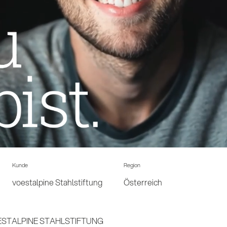
Kunde
Region
voestalpine Stahlstiftung
Österreich
STALPINE STAHLSTIFTUNG