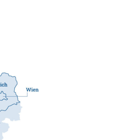
x B2B
takt