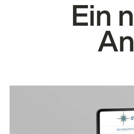
Ein 
An