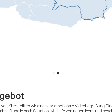
ngebot
fe von KI erstellten wir eine sehr emotionale Videobegrüßung fü
hlstiftung je nach Situation. Mit Hilfe von neuen Icons und bes