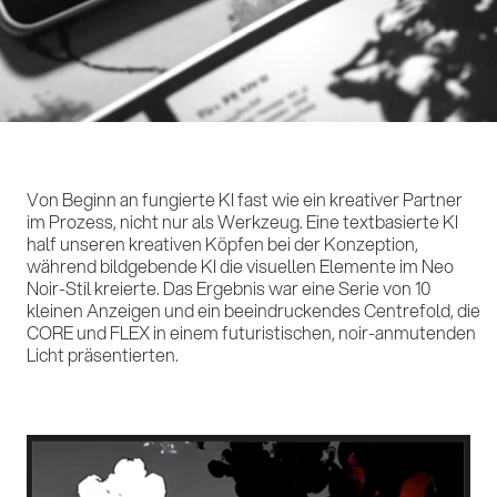
Lei
Von Beginn an fungierte KI fast wie ein kreativer Partner
im Prozess, nicht nur als Werkzeug. Eine textbasierte KI
half unseren kreativen Köpfen bei der Konzeption,
während bildgebende KI die visuellen Elemente im Neo
Noir-Stil kreierte. Das Ergebnis war eine Serie von 10
Ref
kleinen Anzeigen und ein beeindruckendes Centrefold, die
CORE und FLEX in einem futuristischen, noir-anmutenden
Licht präsentierten.
Imp