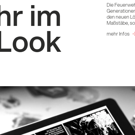
r im
Die Feuerweh
Generationen
den neuen Lö
Maßstäbe, so
-Look
mehr Infos