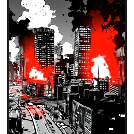
KI 
Kon