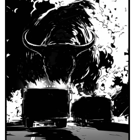
x B2B
takt